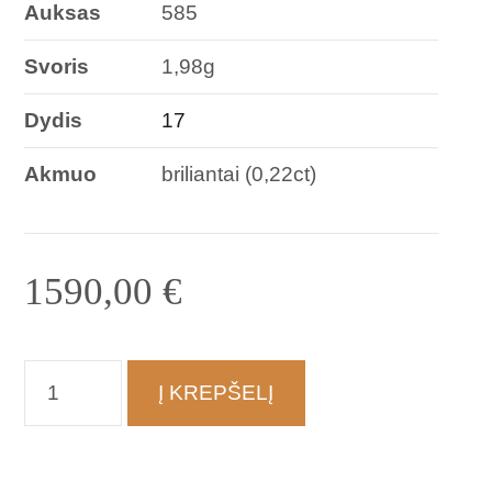
Auksas
585
Svoris
1,98g
Dydis
17
Akmuo
briliantai (0,22ct)
1590,00
€
produkto
Į KREPŠELĮ
kiekis:
Žiedas