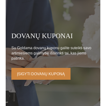
DOVANŲ KUPONAI
Su Goldama dovanų kuponu galite suteikti savo
artimiesiems galimybę išsirinkti tai, kas jiems
patinka.
ĮSIGYTI DOVANŲ KUPONĄ