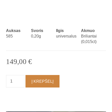
Auksas
Svoris
Ilgis
Akmuo
585
0,20g
universalus
Briliantai
(0,015ct)
149,00
€
produkto
Į KREPŠELĮ
kiekis:
Apyrankė