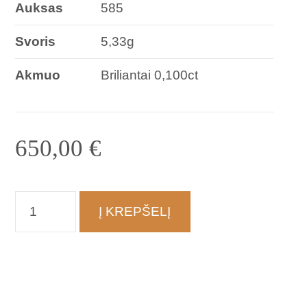
Auksas
585
Svoris
5,33g
Akmuo
Briliantai 0,100ct
650,00
€
produkto
Į KREPŠELĮ
kiekis:
Žiedas