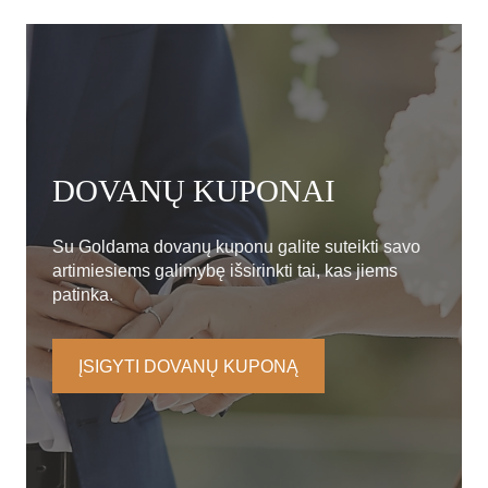
DOVANŲ KUPONAI
Su Goldama dovanų kuponu galite suteikti savo
artimiesiems galimybę išsirinkti tai, kas jiems
patinka.
ĮSIGYTI DOVANŲ KUPONĄ