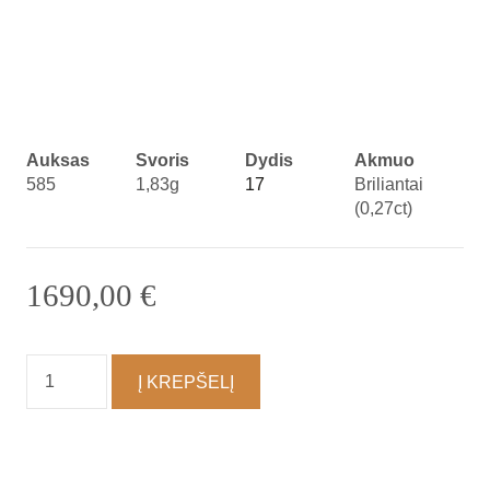
Auksas
Svoris
Dydis
Akmuo
585
1,83g
17
Briliantai
(0,27ct)
1690,00
€
produkto
Į KREPŠELĮ
kiekis:
Žiedas