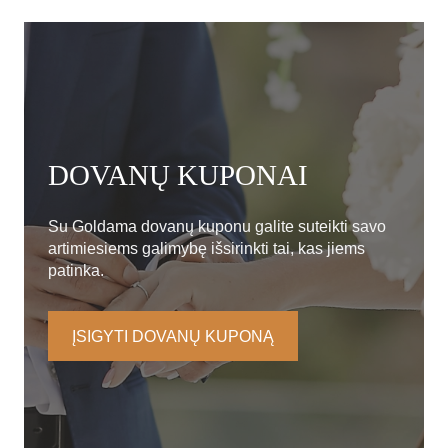
DOVANŲ KUPONAI
Su Goldama dovanų kuponu galite suteikti savo
artimiesiems galimybę išsirinkti tai, kas jiems
patinka.
ĮSIGYTI DOVANŲ KUPONĄ