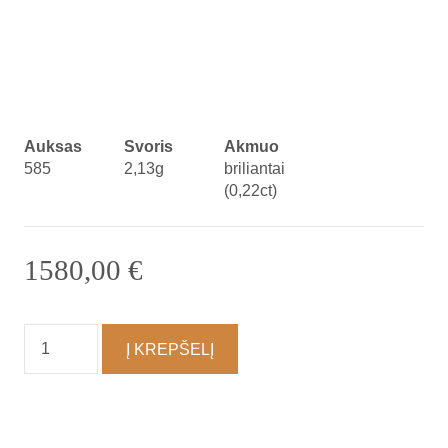
Auksas
Svoris
Akmuo
585
2,13g
briliantai
(0,22ct)
1580,00
€
produkto
Į KREPŠELĮ
kiekis:
Auskarai