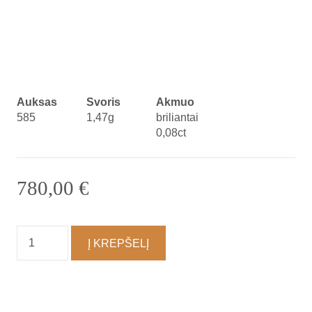
Auksas
Svoris
Akmuo
585
1,47g
briliantai
0,08ct
780,00
€
produkto
Į KREPŠELĮ
kiekis:
Auskarai