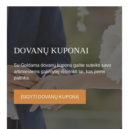
DOVANŲ KUPONAI
Su Goldama dovanų kuponu galite suteikti savo
artimiesiems galimybę išsirinkti tai, kas jiems
patinka.
ĮSIGYTI DOVANŲ KUPONĄ