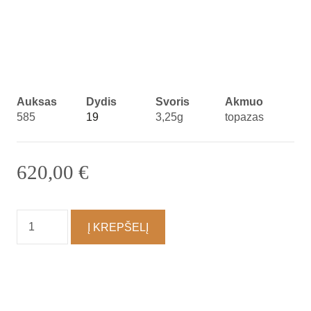
Auksas
Dydis
Svoris
Akmuo
585
19
3,25g
topazas
620,00
€
produkto
Į KREPŠELĮ
kiekis:
Žiedas