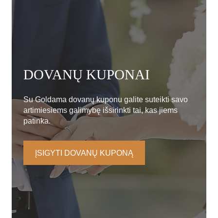
DOVANŲ KUPONAI
Su Goldama dovanų kuponu galite suteikti savo
artimiesiems galimybę išsirinkti tai, kas jiems
patinka.
ĮSIGYTI DOVANŲ KUPONĄ