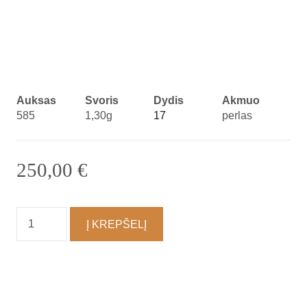
Auksas
Svoris
Dydis
Akmuo
585
1,30g
17
perlas
250,00
€
produkto
Į KREPŠELĮ
kiekis:
Žiedas