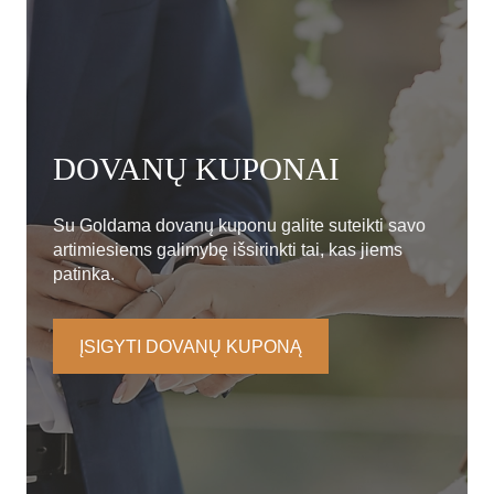
DOVANŲ KUPONAI
Su Goldama dovanų kuponu galite suteikti savo
artimiesiems galimybę išsirinkti tai, kas jiems
patinka.
ĮSIGYTI DOVANŲ KUPONĄ