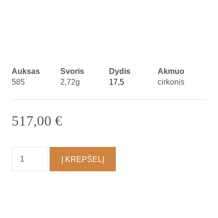
Auksas
Svoris
Dydis
Akmuo
585
2,72g
17,5
cirkonis
517,00
€
produkto
Į KREPŠELĮ
kiekis:
Žiedas