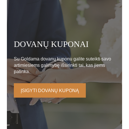
DOVANŲ KUPONAI
Su Goldama dovanų kuponu galite suteikti savo
artimiesiems galimybę išsirinkti tai, kas jiems
patinka.
ĮSIGYTI DOVANŲ KUPONĄ