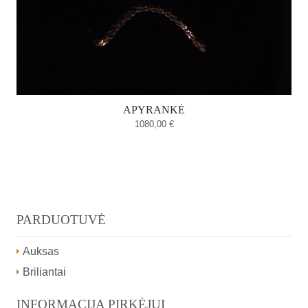
APYRANKĖ
1080,00
€
PARDUOTUVĖ
Auksas
Briliantai
INFORMACIJA PIRKĖJUI