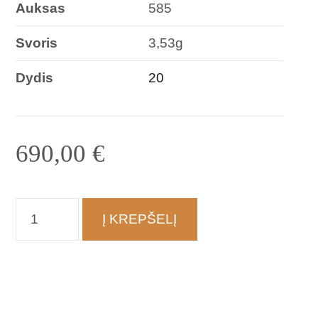
Auksas
585
Svoris
3,53g
Dydis
20
690,00
€
produkto
Į KREPŠELĮ
kiekis:
Žiedas