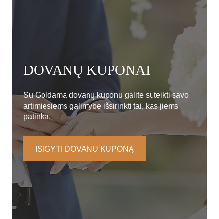
DOVANŲ KUPONAI
Su Goldama dovanų kuponu galite suteikti savo
artimiesiems galimybę išsirinkti tai, kas jiems
patinka.
ĮSIGYTI DOVANŲ KUPONĄ