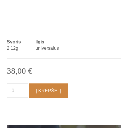
Svoris
Ilgis
2,12g
universalus
38,00
€
produkto
Į KREPŠELĮ
kiekis:
Vėrinys