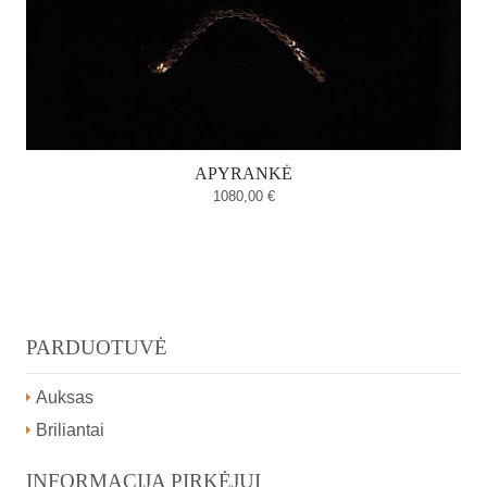
APYRANKĖ
1080,00
€
PARDUOTUVĖ
Auksas
Briliantai
INFORMACIJA PIRKĖJUI