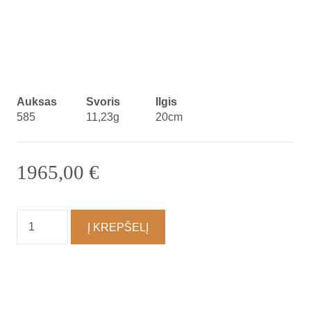
Auksas
Svoris
Ilgis
585
11,23g
20cm
1965,00
€
produkto
Į KREPŠELĮ
kiekis:
Apyrankė