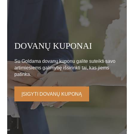
DOVANŲ KUPONAI
Su Goldama dovanų kuponu galite suteikti savo
artimiesiems galimybę išsirinkti tai, kas jiems
patinka.
ĮSIGYTI DOVANŲ KUPONĄ