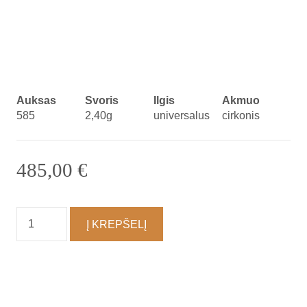
Auksas
Svoris
Ilgis
Akmuo
585
2,40g
universalus
cirkonis
485,00
€
produkto
Į KREPŠELĮ
kiekis:
Vėrinys