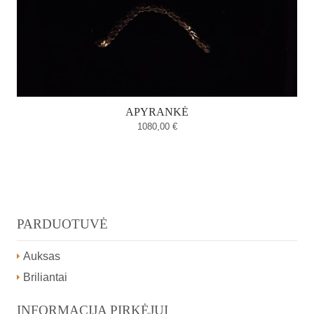
APYRANKĖ
1080,00
€
PARDUOTUVĖ
Auksas
Briliantai
INFORMACIJA PIRKĖJUI