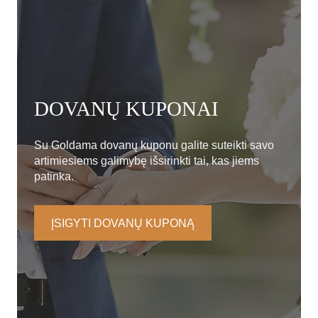
DOVANŲ KUPONAI
Su Goldama dovanų kuponu galite suteikti savo
artimiesiems galimybę išsirinkti tai, kas jiems
patinka.
ĮSIGYTI DOVANŲ KUPONĄ