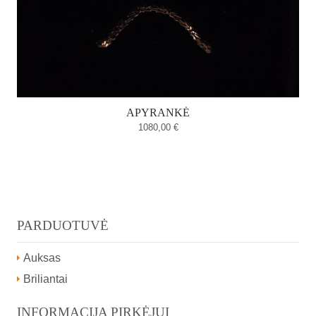
APYRANKĖ
1080,00
€
PARDUOTUVĖ
Auksas
Briliantai
INFORMACIJA PIRKĖJUI