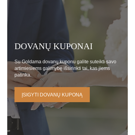
DOVANŲ KUPONAI
Su Goldama dovanų kuponu galite suteikti savo
artimiesiems galimybę išsirinkti tai, kas jiems
patinka.
ĮSIGYTI DOVANŲ KUPONĄ