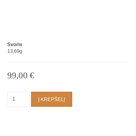
Svoris
13,69g
99,00
€
produkto
Į KREPŠELĮ
kiekis:
Suvenyras