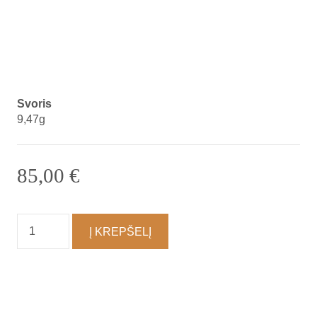
Svoris
9,47g
85,00
€
produkto
Į KREPŠELĮ
kiekis:
Suvenyras