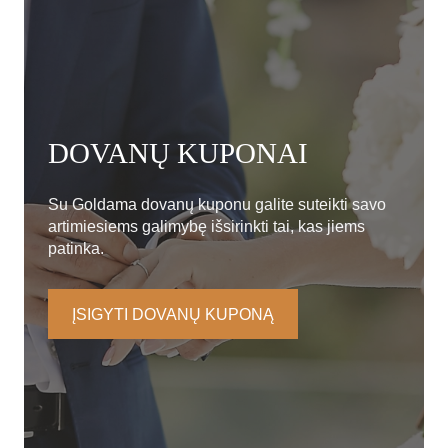
DOVANŲ KUPONAI
Su Goldama dovanų kuponu galite suteikti savo
artimiesiems galimybę išsirinkti tai, kas jiems
patinka.
ĮSIGYTI DOVANŲ KUPONĄ