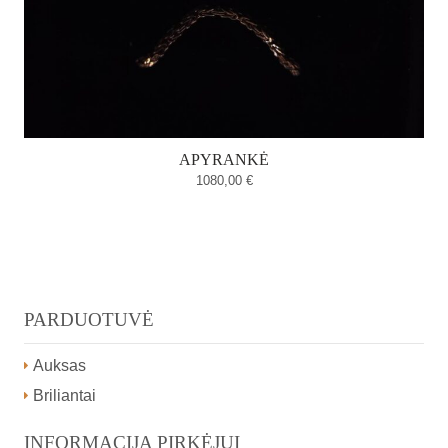
APYRANKĖ
1080,00
€
PARDUOTUVĖ
Auksas
Briliantai
INFORMACIJA PIRKĖJUI