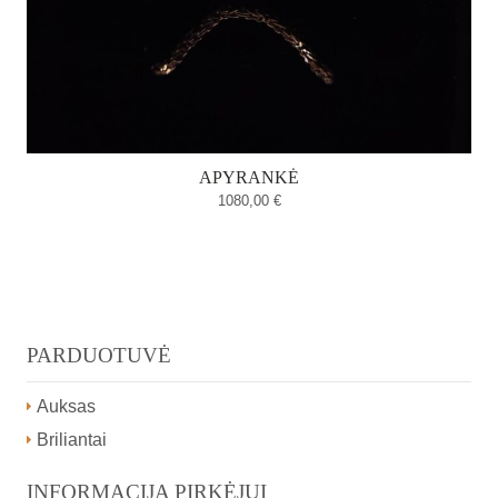
APYRANKĖ
1080,00
€
PARDUOTUVĖ
Auksas
Briliantai
INFORMACIJA PIRKĖJUI