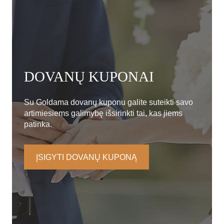
DOVANŲ KUPONAI
Su Goldama dovanų kuponu galite suteikti savo
artimiesiems galimybę išsirinkti tai, kas jiems
patinka.
ĮSIGYTI DOVANŲ KUPONĄ