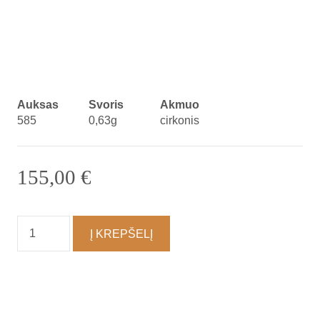
Auksas
Svoris
Akmuo
585
0,63g
cirkonis
155,00
€
produkto
Į KREPŠELĮ
kiekis:
Pakabukas