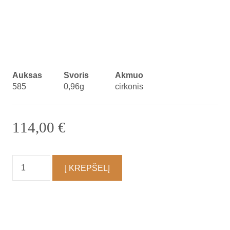
Auksas
Svoris
Akmuo
585
0,96g
cirkonis
114,00
€
produkto
Į KREPŠELĮ
kiekis:
Pakabukas