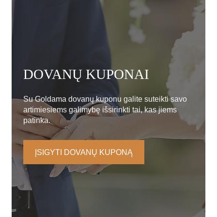
DOVANŲ KUPONAI
Su Goldama dovanų kuponu galite suteikti savo
artimiesiems galimybę išsirinkti tai, kas jiems
patinka.
ĮSIGYTI DOVANŲ KUPONĄ