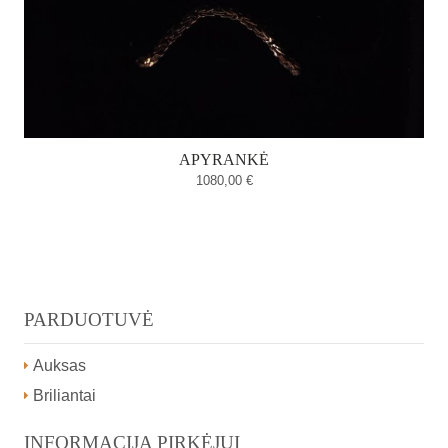
APYRANKĖ
1080,00
€
PARDUOTUVĖ
Auksas
Briliantai
INFORMACIJA PIRKĖJUI