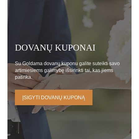
DOVANŲ KUPONAI
Su Goldama dovanų kuponu galite suteikti savo
artimiesiems galimybę išsirinkti tai, kas jiems
patinka.
ĮSIGYTI DOVANŲ KUPONĄ