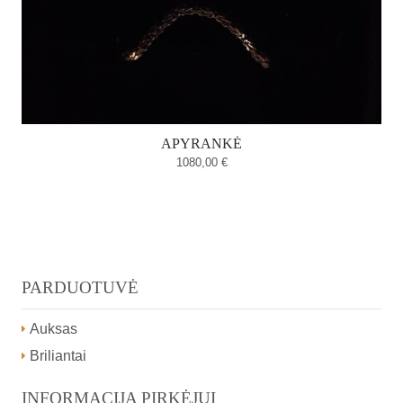
APYRANKĖ
1080,00
€
PARDUOTUVĖ
Auksas
Briliantai
INFORMACIJA PIRKĖJUI