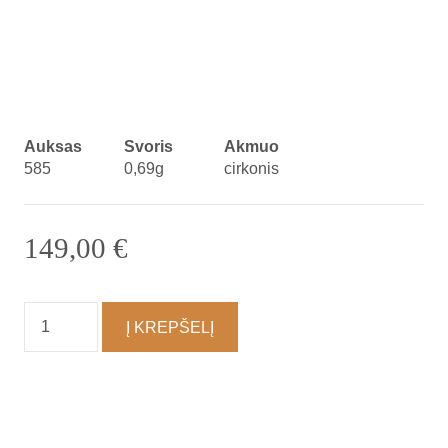
Auksas
Svoris
Akmuo
585
0,69g
cirkonis
149,00
€
produkto
Į KREPŠELĮ
kiekis:
Pakabukas