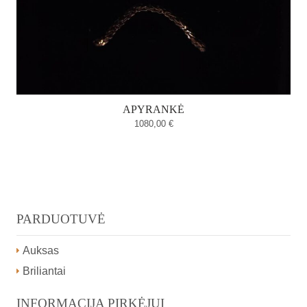
APYRANKĖ
1080,00
€
PARDUOTUVĖ
Auksas
Briliantai
INFORMACIJA PIRKĖJUI