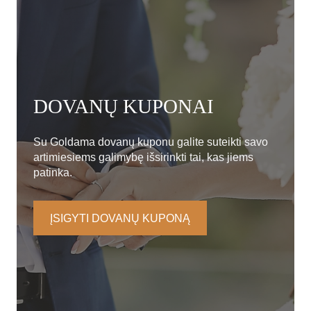
DOVANŲ KUPONAI
Su Goldama dovanų kuponu galite suteikti savo
artimiesiems galimybę išsirinkti tai, kas jiems
patinka.
ĮSIGYTI DOVANŲ KUPONĄ