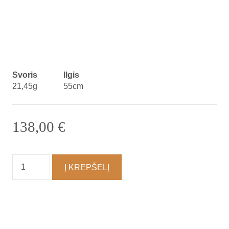
Svoris
Ilgis
21,45g
55cm
138,00
€
produkto
Į KREPŠELĮ
kiekis:
Koljė