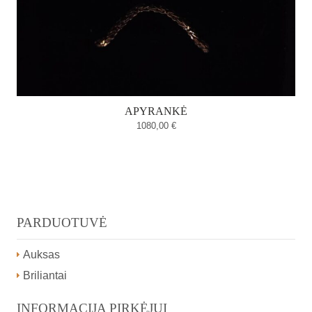
APYRANKĖ
1080,00
€
PARDUOTUVĖ
Auksas
Briliantai
INFORMACIJA PIRKĖJUI