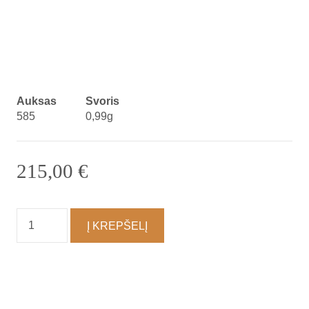
Auksas
Svoris
585
0,99g
215,00
€
produkto
Į KREPŠELĮ
kiekis:
Auskarai