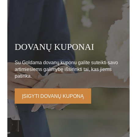
DOVANŲ KUPONAI
Su Goldama dovanų kuponu galite suteikti savo
artimiesiems galimybę išsirinkti tai, kas jiems
patinka.
ĮSIGYTI DOVANŲ KUPONĄ