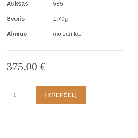
Auksas
585
Svoris
1,70g
Akmuo
moisanitas
375,00
€
produkto
Į KREPŠELĮ
kiekis:
Auskarai