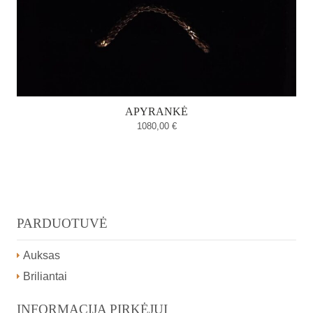
APYRANKĖ
1080,00
€
PARDUOTUVĖ
Auksas
Briliantai
INFORMACIJA PIRKĖJUI