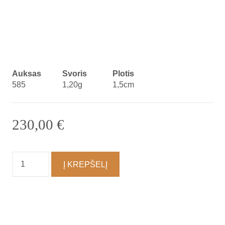
Auksas
Svoris
Plotis
585
1,20g
1,5cm
230,00
€
produkto
Į KREPŠELĮ
kiekis:
Auskarai