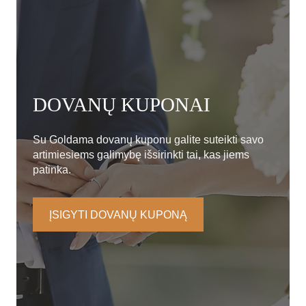
DOVANŲ KUPONAI
Su Goldama dovanų kuponu galite suteikti savo
artimiesiems galimybę išsirinkti tai, kas jiems
patinka.
ĮSIGYTI DOVANŲ KUPONĄ