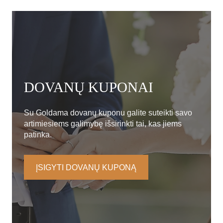
DOVANŲ KUPONAI
Su Goldama dovanų kuponu galite suteikti savo
artimiesiems galimybę išsirinkti tai, kas jiems
patinka.
ĮSIGYTI DOVANŲ KUPONĄ