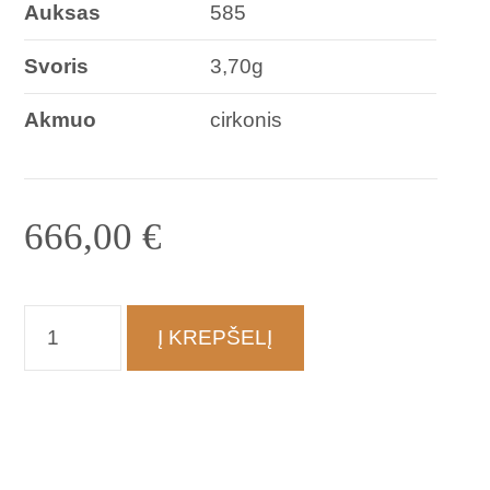
Auksas
585
Svoris
3,70g
Akmuo
cirkonis
666,00
€
produkto
Į KREPŠELĮ
kiekis:
Auskarai