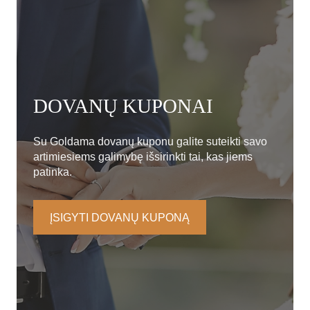
DOVANŲ KUPONAI
Su Goldama dovanų kuponu galite suteikti savo
artimiesiems galimybę išsirinkti tai, kas jiems
patinka.
ĮSIGYTI DOVANŲ KUPONĄ