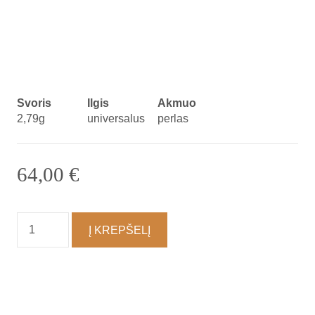
Svoris
Ilgis
Akmuo
2,79g
universalus
perlas
64,00
€
produkto
Į KREPŠELĮ
kiekis:
Apyrankė