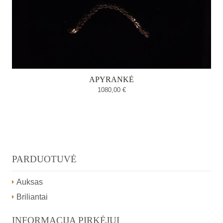
APYRANKĖ
1080,00
€
PARDUOTUVĖ
Auksas
Briliantai
INFORMACIJA PIRKĖJUI