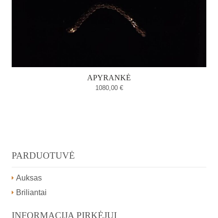
APYRANKĖ
1080,00
€
PARDUOTUVĖ
Auksas
Briliantai
INFORMACIJA PIRKĖJUI