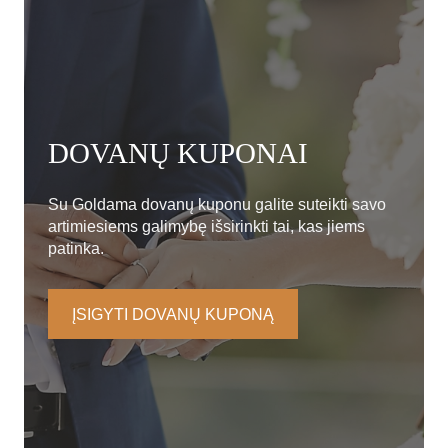
DOVANŲ KUPONAI
Su Goldama dovanų kuponu galite suteikti savo
artimiesiems galimybę išsirinkti tai, kas jiems
patinka.
ĮSIGYTI DOVANŲ KUPONĄ