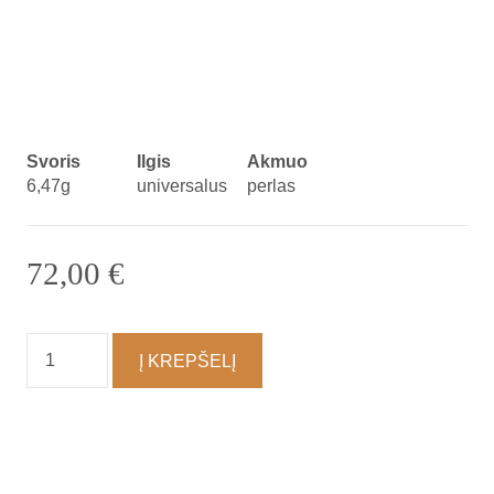
Svoris
Ilgis
Akmuo
6,47g
universalus
perlas
72,00
€
produkto
Į KREPŠELĮ
kiekis:
Apyrankė