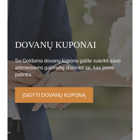
DOVANŲ KUPONAI
Su Goldama dovanų kuponu galite suteikti savo
artimiesiems galimybę išsirinkti tai, kas jiems
patinka.
ĮSIGYTI DOVANŲ KUPONĄ