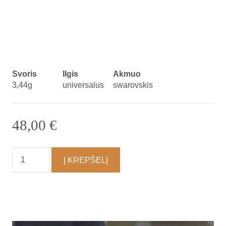
Svoris
Ilgis
Akmuo
3,44g
universalus
swarovskis
48,00
€
produkto
Į KREPŠELĮ
kiekis:
Apyrankė