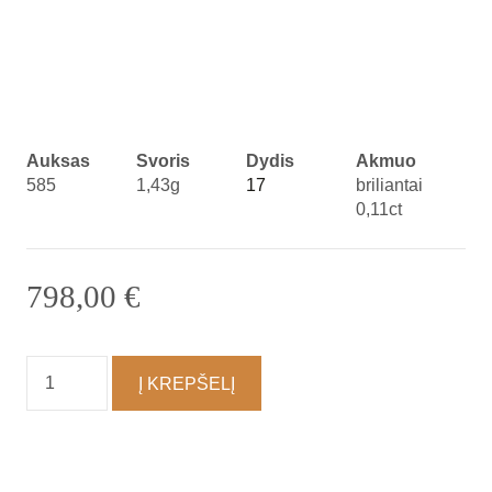
Auksas
Svoris
Dydis
Akmuo
585
1,43g
17
briliantai
0,11ct
798,00
€
produkto
Į KREPŠELĮ
kiekis:
Žiedas