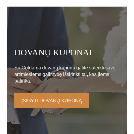
DOVANŲ KUPONAI
Su Goldama dovanų kuponu galite suteikti savo
artimiesiems galimybę išsirinkti tai, kas jiems
patinka.
ĮSIGYTI DOVANŲ KUPONĄ