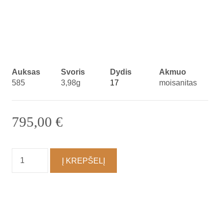
Auksas
Svoris
Dydis
Akmuo
585
3,98g
17
moisanitas
795,00
€
produkto
Į KREPŠELĮ
kiekis:
Žiedas