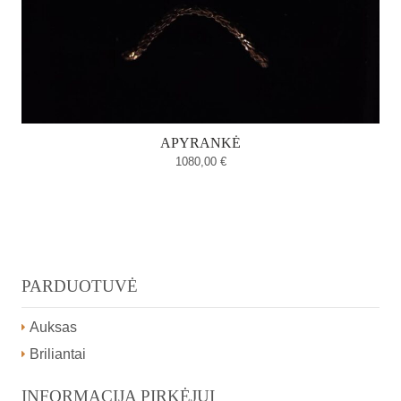
APYRANKĖ
1080,00
€
PARDUOTUVĖ
Auksas
Briliantai
INFORMACIJA PIRKĖJUI