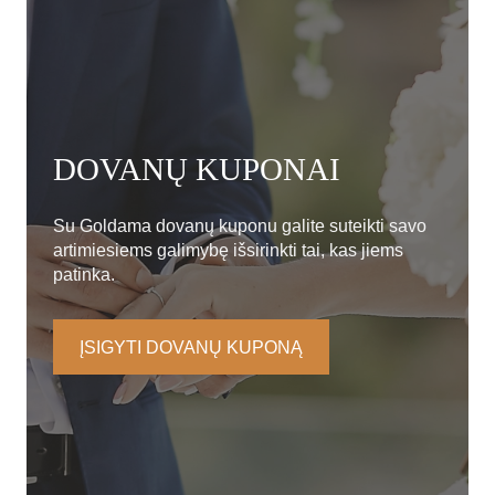
DOVANŲ KUPONAI
Su Goldama dovanų kuponu galite suteikti savo
artimiesiems galimybę išsirinkti tai, kas jiems
patinka.
ĮSIGYTI DOVANŲ KUPONĄ