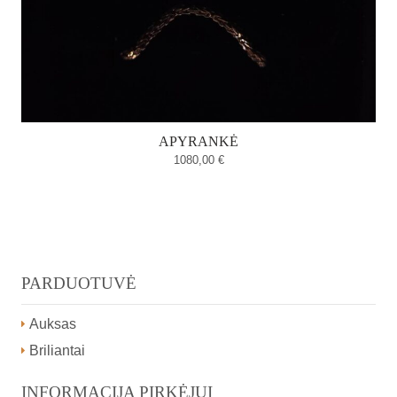
APYRANKĖ
1080,00
€
PARDUOTUVĖ
Auksas
Briliantai
INFORMACIJA PIRKĖJUI