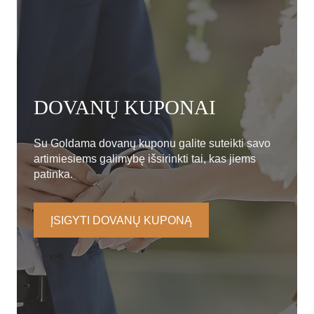
DOVANŲ KUPONAI
Su Goldama dovanų kuponu galite suteikti savo
artimiesiems galimybę išsirinkti tai, kas jiems
patinka.
ĮSIGYTI DOVANŲ KUPONĄ