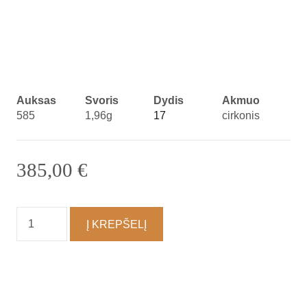
Auksas
Svoris
Dydis
Akmuo
585
1,96g
17
cirkonis
385,00
€
produkto
Į KREPŠELĮ
kiekis:
Žiedas