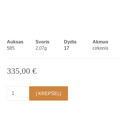
Auksas
Svoris
Dydis
Akmuo
585
2,07g
17
cirkonis
335,00
€
produkto
Į KREPŠELĮ
kiekis:
Žiedas