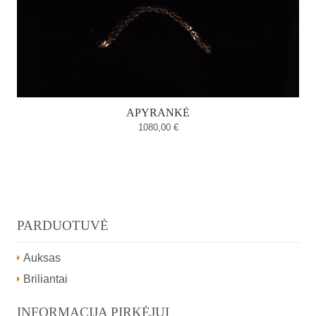
APYRANKĖ
1080,00
€
PARDUOTUVĖ
Auksas
Briliantai
INFORMACIJA PIRKĖJUI