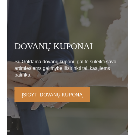
DOVANŲ KUPONAI
Su Goldama dovanų kuponu galite suteikti savo
artimiesiems galimybę išsirinkti tai, kas jiems
patinka.
ĮSIGYTI DOVANŲ KUPONĄ