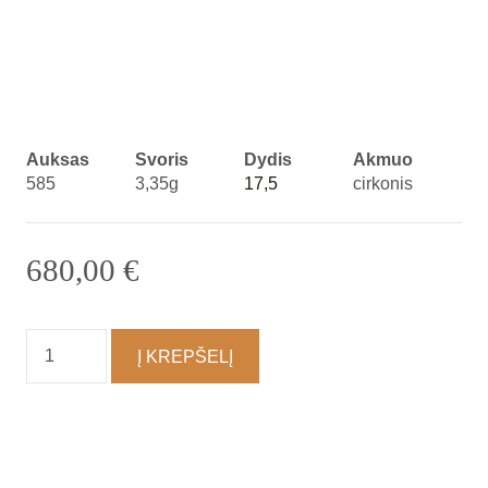
Auksas
Svoris
Dydis
Akmuo
585
3,35g
17,5
cirkonis
680,00
€
produkto
Į KREPŠELĮ
kiekis:
Žiedas