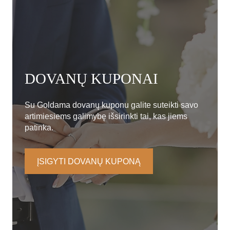
DOVANŲ KUPONAI
Su Goldama dovanų kuponu galite suteikti savo
artimiesiems galimybę išsirinkti tai, kas jiems
patinka.
ĮSIGYTI DOVANŲ KUPONĄ