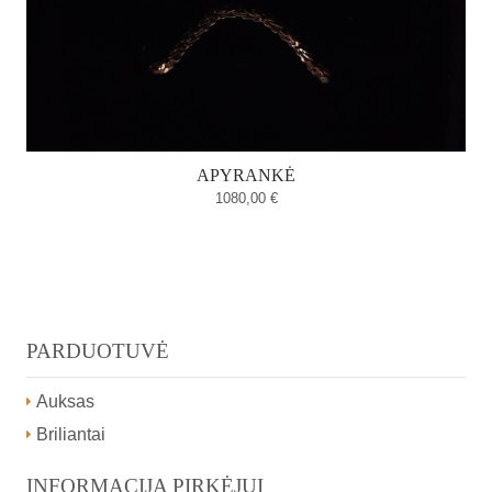
APYRANKĖ
1080,00
€
PARDUOTUVĖ
Auksas
Briliantai
INFORMACIJA PIRKĖJUI