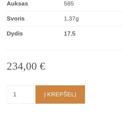
Auksas
585
Svoris
1,37g
Dydis
17,5
234,00
€
produkto
Į KREPŠELĮ
kiekis:
Žiedas