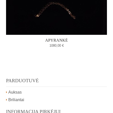
APYRANKĖ
1080,00
€
PARDUOTUVĖ
Auksas
Briliantai
INFORMACIJA PIRKĖJUI