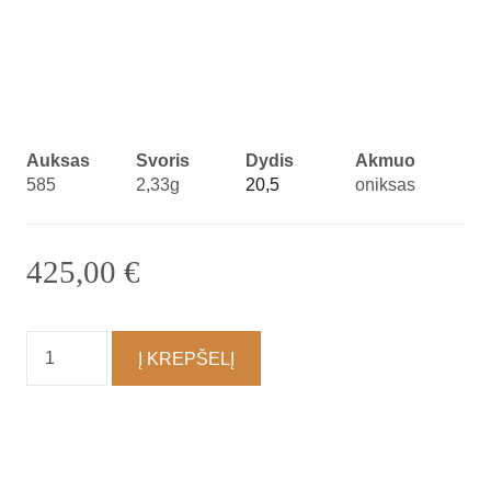
Auksas
Svoris
Dydis
Akmuo
585
2,33g
20,5
oniksas
425,00
€
produkto
Į KREPŠELĮ
kiekis:
Žiedas