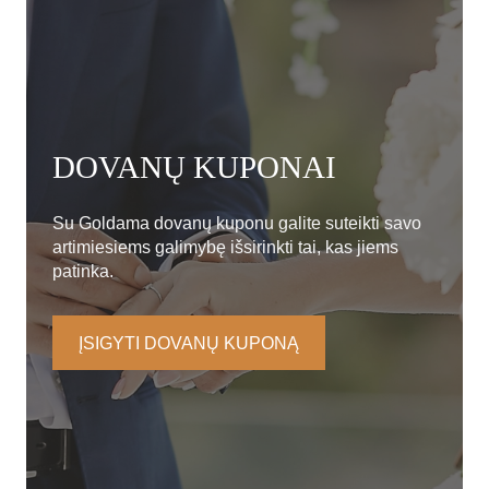
DOVANŲ KUPONAI
Su Goldama dovanų kuponu galite suteikti savo
artimiesiems galimybę išsirinkti tai, kas jiems
patinka.
ĮSIGYTI DOVANŲ KUPONĄ