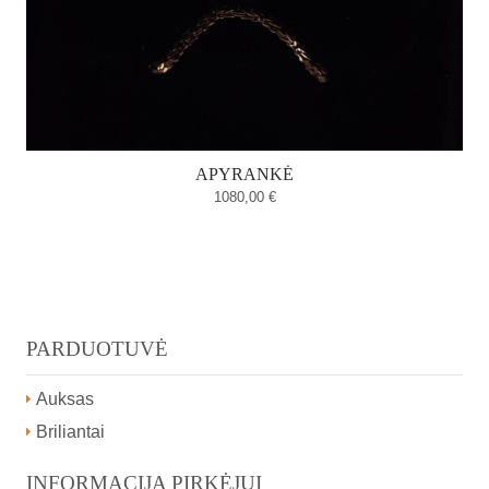
APYRANKĖ
1080,00
€
PARDUOTUVĖ
Auksas
Briliantai
INFORMACIJA PIRKĖJUI