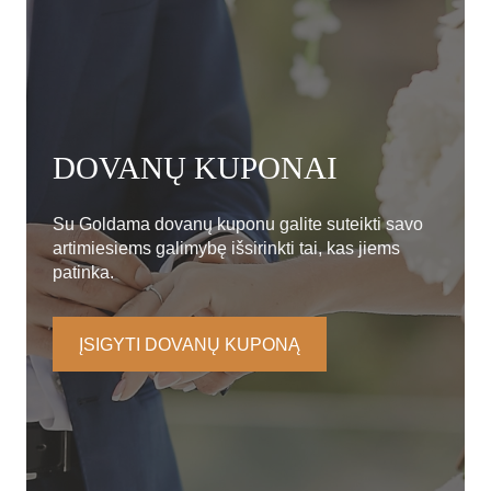
DOVANŲ KUPONAI
Su Goldama dovanų kuponu galite suteikti savo
artimiesiems galimybę išsirinkti tai, kas jiems
patinka.
ĮSIGYTI DOVANŲ KUPONĄ