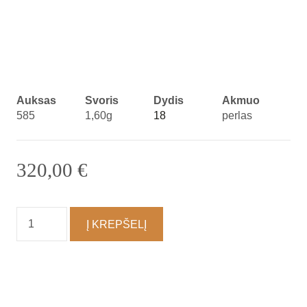
Auksas
Svoris
Dydis
Akmuo
585
1,60g
18
perlas
320,00
€
produkto
Į KREPŠELĮ
kiekis:
Žiedas