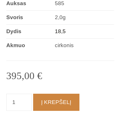
Auksas
585
Svoris
2,0g
Dydis
18,5
Akmuo
cirkonis
395,00
€
produkto
Į KREPŠELĮ
kiekis:
Žiedas