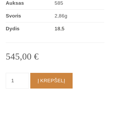
Auksas
585
Svoris
2,86g
Dydis
18,5
545,00
€
produkto
Į KREPŠELĮ
kiekis:
Žiedas