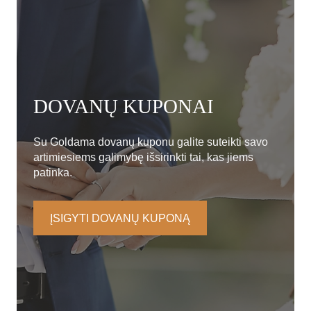
DOVANŲ KUPONAI
Su Goldama dovanų kuponu galite suteikti savo
artimiesiems galimybę išsirinkti tai, kas jiems
patinka.
ĮSIGYTI DOVANŲ KUPONĄ