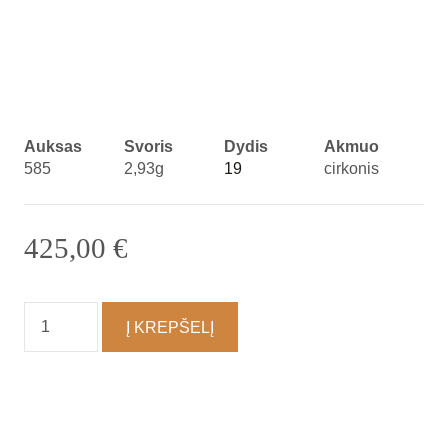
Auksas
Svoris
Dydis
Akmuo
585
2,93g
19
cirkonis
425,00
€
produkto
Į KREPŠELĮ
kiekis:
Žiedas