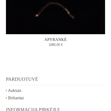
APYRANKĖ
1080,00
€
PARDUOTUVĖ
Auksas
Briliantai
INFORMACIJA PIRKĖJUI