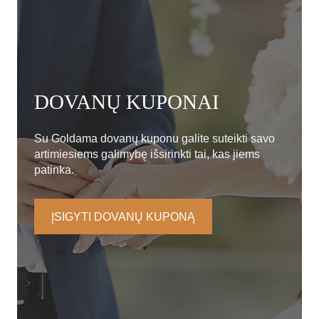
DOVANŲ KUPONAI
Su Goldama dovanų kuponu galite suteikti savo
artimiesiems galimybę išsirinkti tai, kas jiems
patinka.
ĮSIGYTI DOVANŲ KUPONĄ