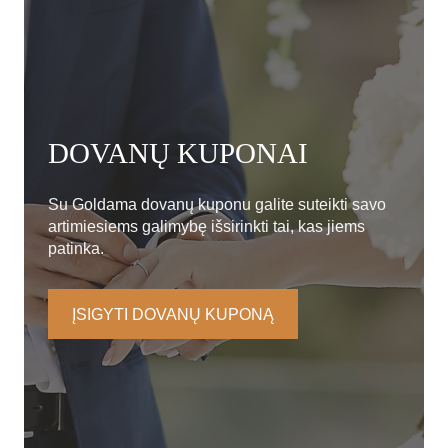
DOVANŲ KUPONAI
Su Goldama dovanų kuponu galite suteikti savo
artimiesiems galimybę išsirinkti tai, kas jiems
patinka.
ĮSIGYTI DOVANŲ KUPONĄ