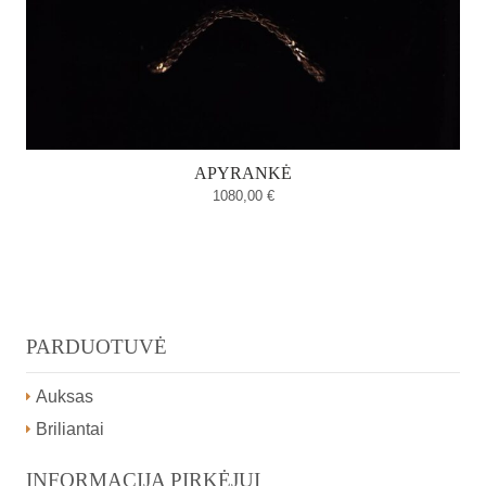
APYRANKĖ
1080,00
€
PARDUOTUVĖ
Auksas
Briliantai
INFORMACIJA PIRKĖJUI