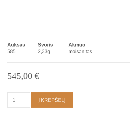
Auksas
Svoris
Akmuo
585
2,33g
moisanitas
545,00
€
produkto
Į KREPŠELĮ
kiekis:
Vėrinys