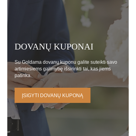
DOVANŲ KUPONAI
Su Goldama dovanų kuponu galite suteikti savo
artimiesiems galimybę išsirinkti tai, kas jiems
patinka.
ĮSIGYTI DOVANŲ KUPONĄ