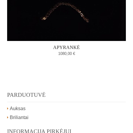
APYRANKĖ
1080,00
€
PARDUOTUVĖ
Auksas
Briliantai
INFORMACIJA PIRKĖJUI