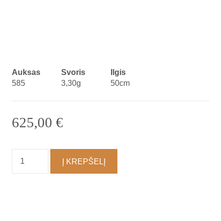
Auksas
Svoris
Ilgis
585
3,30g
50cm
625,00
€
produkto
Į KREPŠELĮ
kiekis:
Grandinėlė