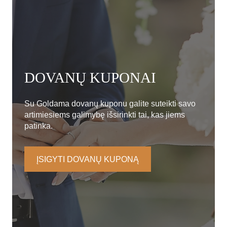
DOVANŲ KUPONAI
Su Goldama dovanų kuponu galite suteikti savo
artimiesiems galimybę išsirinkti tai, kas jiems
patinka.
ĮSIGYTI DOVANŲ KUPONĄ