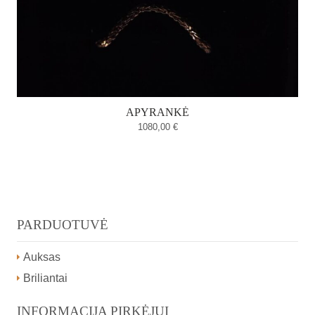
APYRANKĖ
1080,00
€
PARDUOTUVĖ
Auksas
Briliantai
INFORMACIJA PIRKĖJUI