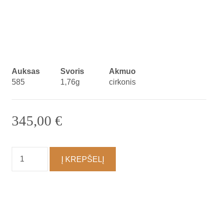
Auksas
Svoris
Akmuo
585
1,76g
cirkonis
345,00
€
produkto
Į KREPŠELĮ
kiekis:
Auskarai