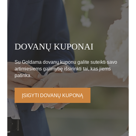
DOVANŲ KUPONAI
Su Goldama dovanų kuponu galite suteikti savo
artimiesiems galimybę išsirinkti tai, kas jiems
patinka.
ĮSIGYTI DOVANŲ KUPONĄ