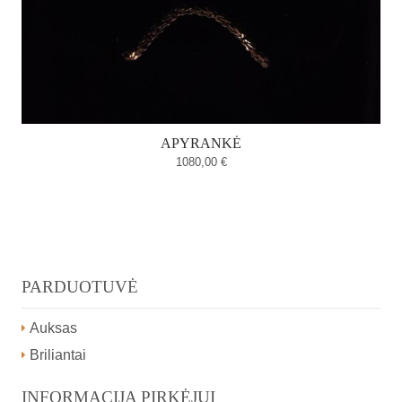
APYRANKĖ
1080,00
€
PARDUOTUVĖ
Auksas
Briliantai
INFORMACIJA PIRKĖJUI