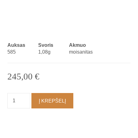
Auksas
Svoris
Akmuo
585
1,08g
moisanitas
245,00
€
produkto
Į KREPŠELĮ
kiekis:
Auskarai