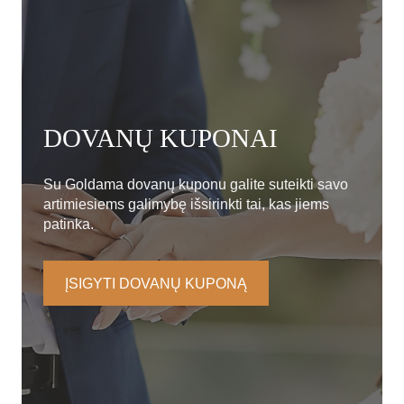
DOVANŲ KUPONAI
Su Goldama dovanų kuponu galite suteikti savo
artimiesiems galimybę išsirinkti tai, kas jiems
patinka.
ĮSIGYTI DOVANŲ KUPONĄ