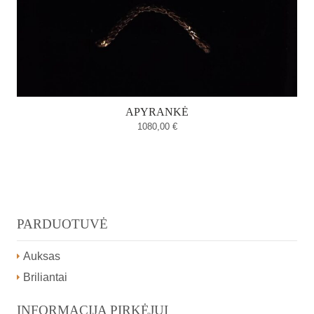
APYRANKĖ
1080,00
€
PARDUOTUVĖ
Auksas
Briliantai
INFORMACIJA PIRKĖJUI