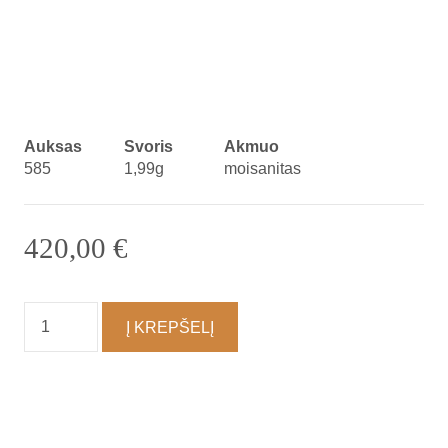
Auksas
Svoris
Akmuo
585
1,99g
moisanitas
420,00
€
produkto
Į KREPŠELĮ
kiekis:
Auskarai