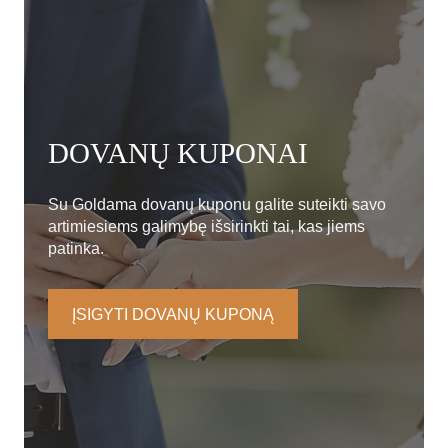
DOVANŲ KUPONAI
Su Goldama dovanų kuponu galite suteikti savo
artimiesiems galimybę išsirinkti tai, kas jiems
patinka.
ĮSIGYTI DOVANŲ KUPONĄ