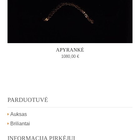
APYRANKĖ
1080,00
€
PARDUOTUVĖ
Auksas
Briliantai
INFORMACIJA PIRKĖJUI