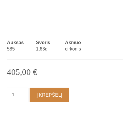
Auksas
Svoris
Akmuo
585
1,63g
cirkonis
405,00
€
produkto
Į KREPŠELĮ
kiekis:
Auskarai