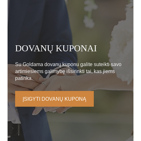
DOVANŲ KUPONAI
Su Goldama dovanų kuponu galite suteikti savo
artimiesiems galimybę išsirinkti tai, kas jiems
patinka.
ĮSIGYTI DOVANŲ KUPONĄ