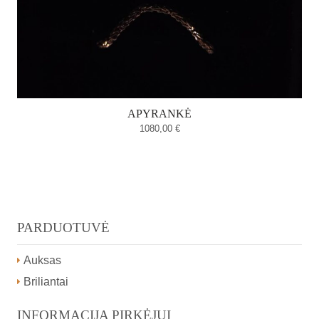
APYRANKĖ
1080,00
€
PARDUOTUVĖ
Auksas
Briliantai
INFORMACIJA PIRKĖJUI