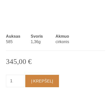
Auksas
Svoris
Akmuo
585
1,36g
cirkonis
345,00
€
produkto
Į KREPŠELĮ
kiekis:
Auskarai