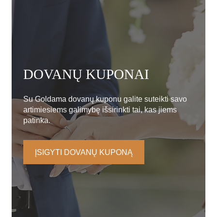
DOVANŲ KUPONAI
Su Goldama dovanų kuponu galite suteikti savo
artimiesiems galimybę išsirinkti tai, kas jiems
patinka.
ĮSIGYTI DOVANŲ KUPONĄ