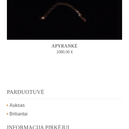
APYRANKĖ
1080,00
€
PARDUOTUVĖ
Auksas
Briliantai
INFORMACIJA PIRKĖJUI