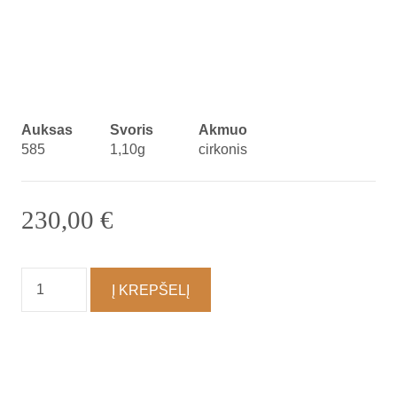
Auksas
Svoris
Akmuo
585
1,10g
cirkonis
230,00
€
produkto
Į KREPŠELĮ
kiekis:
Auskarai