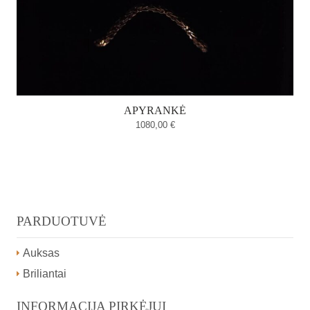
APYRANKĖ
1080,00
€
PARDUOTUVĖ
Auksas
Briliantai
INFORMACIJA PIRKĖJUI