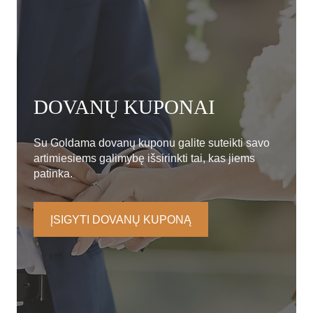
DOVANŲ KUPONAI
Su Goldama dovanų kuponu galite suteikti savo
artimiesiems galimybę išsirinkti tai, kas jiems
patinka.
ĮSIGYTI DOVANŲ KUPONĄ