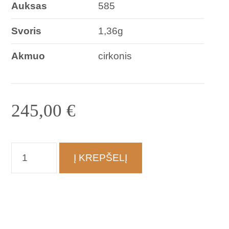
Auksas
585
Svoris
1,36g
Akmuo
cirkonis
245,00
€
produkto
Į KREPŠELĮ
kiekis:
Auskarai