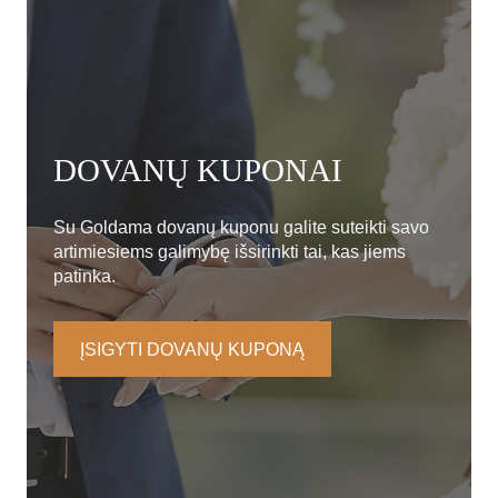
DOVANŲ KUPONAI
Su Goldama dovanų kuponu galite suteikti savo
artimiesiems galimybę išsirinkti tai, kas jiems
patinka.
ĮSIGYTI DOVANŲ KUPONĄ