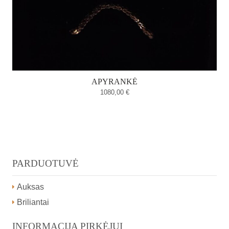
APYRANKĖ
1080,00
€
PARDUOTUVĖ
Auksas
Briliantai
INFORMACIJA PIRKĖJUI