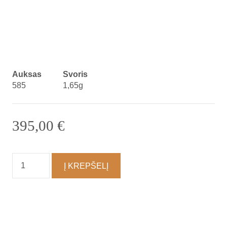
Auksas
Svoris
585
1,65g
395,00
€
produkto
Į KREPŠELĮ
kiekis:
Auskarai